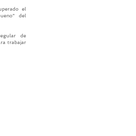
uperado el
bueno" del
regular de
ra trabajar