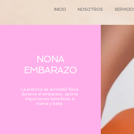
INICIO
NOSOTROS
SERVICIO
NONA
EMBARAZO
La práctica de actividad física
durante el embarazo, aporta
importantes beneficios a
mamá y bebé.