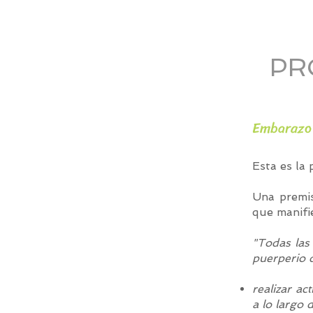
PR
Embarazo 
Esta es la
Una premi
que manifie
"Todas las
puerperio 
realizar a
a lo largo 