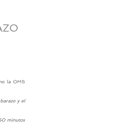
AZO
omo la OMS
barazo y el
150 minutos