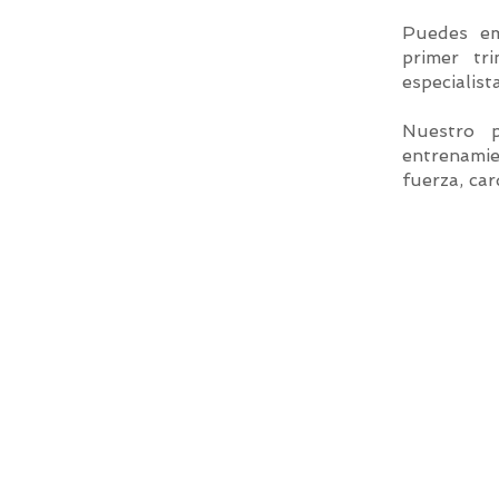
Puedes em
primer tr
especialis
Nuestro p
entrenamie
fuerza, card