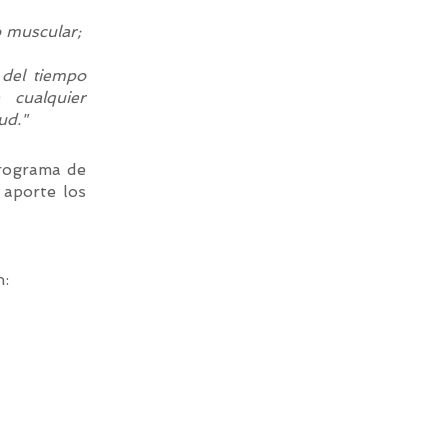
o muscular;
 del tiempo
 cualquier
ud."
programa de
 aporte los
n: