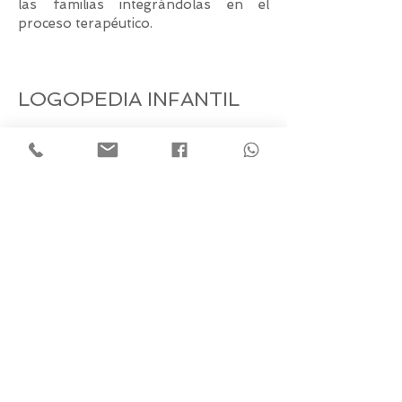
las familias integrándolas en el
proceso terapéutico.
LOGOPEDIA INFANTIL
- Deglución disfuncional
- Dificultades en la masticación y
deglución.
- Adquisición del lenguaje
- Trastornos de los sonidos del habla
- Valoraciones.
Nuestra logopeda neonatal e infantil
es: Aída García.
PRECIOS CONSULTAS LOGOPEDIA