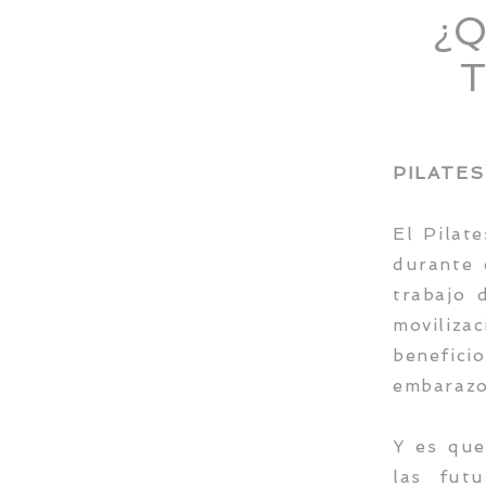
¿Q
T
PILATES
El Pilat
durante 
trabajo 
moviliza
benefici
embarazo
Y es que
las fut