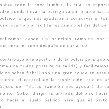
 sobre todo la zona lumbar, lo cual es import
dre pueda llevar la barriguita sin problemas, 
 pélvico lo que nos ayudarán a conservar el ton
ra interna y a facilitar el camino el día del par
realizamos desde un principio también nos 
recuperar el tono después de dar a luz.
ontribuye a la apertura de la pelvis para que 
ome una buena postura de salida) y facilitemos
cicios sobre fitball son una gran ayuda en este
puesto el control de la respiración, que es u
básicos del Pilates, también nos ayudará de ca
miento. Saber dirigir la entrada del aire hacia
s o hacia el suelo pélvico hará que el part
e.