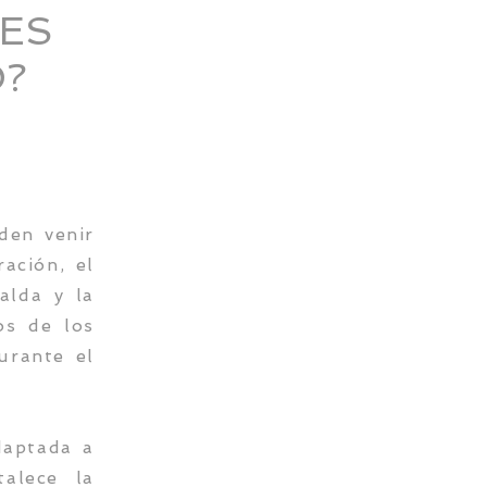
TES
O?
den venir
ación, el
alda y la
os de los
urante el
daptada a
alece la