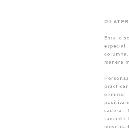
PILATES
Esta dis
especial
columna.
manera m
Personas
practica
elimina
positiva
cadera. 
también 
movilidad