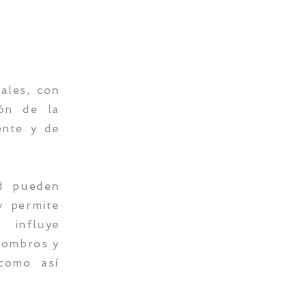
ales, con
ión de la
ente y de
ad pueden
y permite
 influye
hombros y
 como así