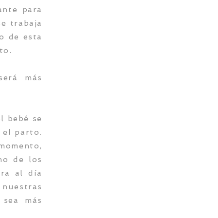
ante para
se trabaja
o de esta
to.
será más
el bebé se
 el parto.
 momento,
no de los
ra al día
 nuestras
o sea más