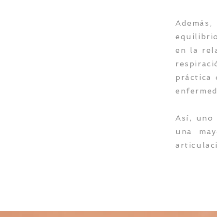
Además,
equilibr
en la rel
respirac
práctica 
enfermed
Así, uno 
una may
articulac