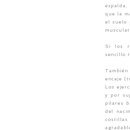
espalda,
que la ma
el suelo
musculatu
Si los 
sencillo 
También c
encaje (t
Los ejer
y por su
pilares 
del naci
costilla
agradabl