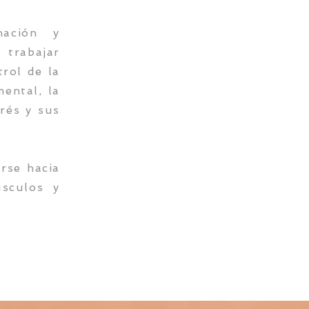
nación y
 trabajar
trol de la
ental, la
trés y sus
arse hacia
sculos y