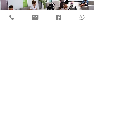
Consultas de lactancia
CONSULTA DE LACTANCIA CON
ASESORA DE LACTANCIA
60€
CONSULTA DE LACTANCIA CON
ENFERMERA IBCLC
60€
VOLVER ARRIBA